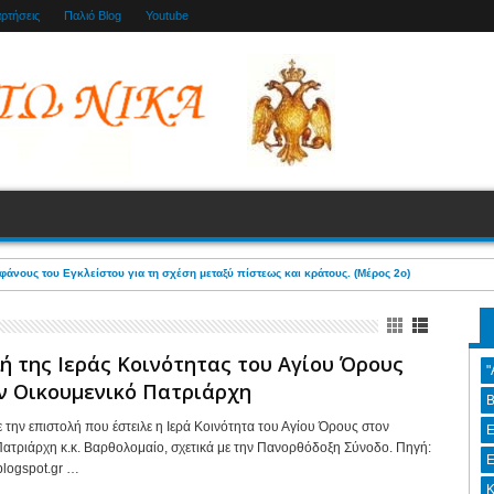
αρτήσεις
Παλιό Blog
Youtube
ητήσατε Αὐτόν, ἀλλὰ μόνον ἐν τῇ καρδίᾳ σας». (Οσίου Θεοφάνους του Εγκλείστου)
ή της Ιεράς Κοινότητας του Αγίου Όρους
"
ν Οικουμενικό Πατριάρχη
Β
την επιστολή που έστειλε η Ιερά Κοινότητα του Αγίου Όρους στον
Ε
Πατριάρχη κ.κ. Βαρθολομαίο, σχετικά με την Πανορθόδοξη Σύνοδο. Πηγή:
Ε
.blogspot.gr …
Κ