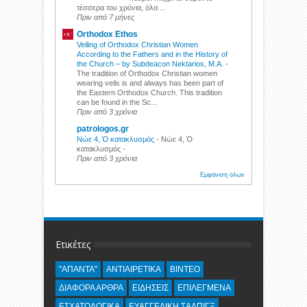
τέσσερα του χρόνια, όλα ...
Πριν από 7 μήνες
Orthodox Ethos
Veiling of Orthodox Christian Women
According to the Fathers and in the History of
the Church – by Subdeacon Nektarios, M.A.
-
The tradition of Orthodox Christian women
wearing veils is and always has been part of
the Eastern Orthodox Church. This tradition
can be found in the Sc...
Πριν από 3 χρόνια
patrologos.gr
Νώε 4, Ὁ κατακλυσμός
-
Νώε 4, Ὁ
κατακλυσμός -
Πριν από 3 χρόνια
Εμφάνιση όλων
Ετικέτες
"ΑΠΑΝΤΑ"
ΑΝΤΙΑΙΡΕΤΙΚΑ
ΒΙΝΤΕΟ
ΔΙΑΦΟΡΑ ΑΡΘΡΑ
ΕΙΔΗΣΕΙΣ
ΕΠΙΛΕΓΜΕΝΑ
ΕΣΧΑΤΟΛΟΓΙΚΑ
ΕΥΑΓΓΕΛΙΚΗ ΣΑΛΠΙΓΞ