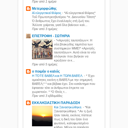
Πριν από 1 ημέρα
Μετεμορφώθης
Αἱ εὐεργετικαί θλίψεις
-
*Αἱ εὐεργετικαί θλίψεις*
Τοῦ Πρωτοπρεσβυτέρου *π. Διονυσίου Τάτση*
Ὁ ἄνθρωπος ἔχει ἐναλλαγὲς στὴ ζωή του.
Ἄλλοτε χαίρεται, γιατὶ ὅλα βαίνουν καλ...
Πριν από 3 ημέρες
ΕΠΙΣΤΡΟΦΗ - ΣΩΤΗΡΙΑ
-
*«Αρνητές ταυτοτήτων»: Η
νέα βλακώδης ταμπέλα των
συστημικών ΜΜΕ!* «Αρνητές
ταυτοτήτων». Αυτό είναι το νέο
σλόγκαν που βγήκαν να
κρώξουν οι κ...
Πριν από 5 ημέρες
ο ποιμήν ο καλός
Η ΤΌΤΕ ΒΑΒΕΛ και Η ΤΏΡΑ ΒΑΒΈΛ.
-
* Έχει
ομοιότητες εκείνη η ΒΑΒΈΛ με την σημερινή
ΒΑΒΈΛ;* * και βέβαια έχει. Στο κατάντημα που
έφτασαν τότε οι άνθρωποι έπρεπε να
χωριστούν. * *Ο Θεός τ...
Πριν από 3 εβδομάδες
ΕΚΚΛΗΣΙΑΣΤΙΚΗ ΠΑΡΑΔΟΣΗ
Και Ξανασηκώθηκα.
-
*Και
Ξανασηκώθηκα. * Αν η ζωή
ήταν ταινία, εκείνος πίστευε
πως η δική του ήταν ένα
φωτεινό, καλοφωτισμένο
κάδρο. Μέχρι τα σαράντα