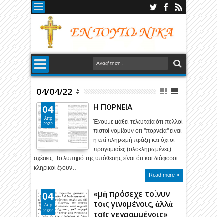
04/04/22
Η ΠΟΡΝΕΙΑ
04
Απρ
Έχουμε μάθει τελευταία ότι πολλοί
2022
πιστοί νομίζουν ότι ''πορνεία'' είναι
η επί πληρωμή πράξη και όχι οι
προγαμιαίες (ολοκληρωμένες)
σχέσεις. Το λυπηρό της υπόθεσης είναι ότι και διάφοροι
κληρικοί έχουν…
Read more »
«μὴ πρόσεχε τοίνυν
04
τοῖς γινομένοις, ἀλλὰ
Απρ
2022
τοῖς γεγραμμένοις»