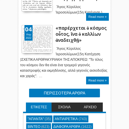
Ἅγιος Κύριλλος
Ἱεροσολύμων(15η Κατήχηση )…
Read more »
«παρέρχεται ὁ κόσμος
04
οὗτος, ἵνα ὁ καλλίων
Απρ
2022
ἀναδειχθῇ»
Ἅγιος Κύριλλος
Ἱεροσολύμων(15η Κατήχηση
)ΣΧΕΤΙΚΑ ΑΡΘΡΑKYΡΙΑΚΗ ΤΗΣ ΑΠΟΚΡΕΩ: ''Το τέλος
του κόσμου δεν θα είναι ένα τρομερό γεγονός
καταστροφής και εκμηδένισης, αλλά γεγονός αισιοδοξίας
και χαράς''. …
Read more »
ΠΕΡΙΣΣΟΤΕΡΑ ΑΡΘΡΑ
ΕΤΙΚΕΤΕΣ
ΣΧΟΛΙΑ
ΑΡΧΕΙΟ
"ΑΠΑΝΤΑ"
(35)
ΑΝΤΙΑΙΡΕΤΙΚΑ
(743)
ΒΙΝΤΕΟ
(623)
ΔΙΑΦΟΡΑ ΑΡΘΡΑ
(1622)