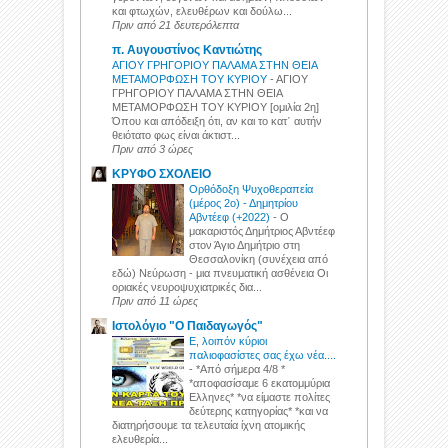
και φτωχών, ελευθέρων και δούλω...
Πριν από 21 δευτερόλεπτα
π. Αυγουστίνος Καντιώτης
ΑΓΙΟΥ ΓΡΗΓΟΡΙΟΥ ΠΑΛΑΜΑ ΣΤΗΝ ΘΕΙΑ
ΜΕΤΑΜΟΡΦΩΣΗ ΤΟΥ ΚΥΡΙΟΥ
-
ΑΓΙΟΥ
ΓΡΗΓΟΡΙΟΥ ΠΑΛΑΜΑ ΣΤΗΝ ΘΕΙΑ
ΜΕΤΑΜΟΡΦΩΣΗ ΤΟΥ ΚΥΡΙΟΥ [ομιλία 2η]
Όπου και απόδειξη ότι, αν και το κατ᾽ αυτήν
θειότατο φως είναι άκτιστ...
Πριν από 3 ώρες
ΚΡΥΦΟ ΣΧΟΛΕΙΟ
Ορθόδοξη Ψυχοθεραπεία
(μέρος 2ο) - Δημητρίου
Αβντέεφ (+2022)
-
Ο
μακαριστός Δημήτριος Αβντέεφ
στον Άγιο Δημήτριο στη
Θεσσαλονίκη (συνέχεια από
εδώ) Νεύρωση - μια πνευματική ασθένεια Οι
οριακές νευροψυχιατρικές δια...
Πριν από 11 ώρες
Ιστολόγιο "Ο Παιδαγωγός"
Ε, λοιπόν κύριοι
παλιοφασίστες σας έχω νέα....
-
*Από σήμερα 4/8 *
*αποφασίσαμε 6 εκατομμύρια
Ελληνες* *να είμαστε πολίτες
δεύτερης κατηγορίας* *και να
διατηρήσουμε τα τελευταία ίχνη ατομικής
ελευθερία...